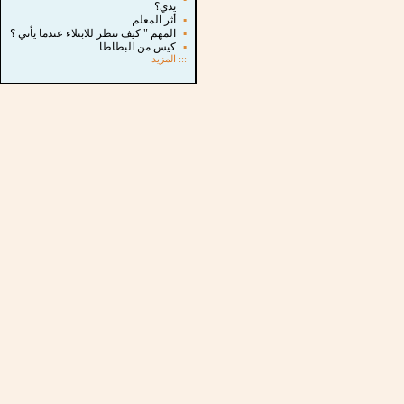
يدي؟
▪
أثر المعلم
▪
المهم " كيف ننظر للابتلاء عندما يأتي ؟
▪
كيس من البطاطا ..
:::
المزيد