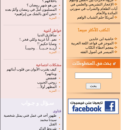
غزوة الأحزاب بين الأمس واليوم
بأخلاقهم ؟
الإعجاز التشريعي والعلمي في
▪
من هو شهر رمضان ؟
آيات الطعام والشراب في سورتي
▪
المسلمون أملٌ في رمضان وألمٌ بعده
المائدة والأنعام
▪
«نحن أحق بالشك من إبراهيم»
أمريكا حلم الشباب الواهم
:::
المزيد
.
...............................................................
خواطر أنثوية
▪
سأفارق الدنيا
حاشية ابن عابدين
▪
نعم.. أنا غريبة وكلي فخر..!
الموجز في قواعد اللغة العربية
▪
وصايا حكيم !!
معجم أخطاء الكتّاب
▪
أريــد حــبــاً . . وحبيبـاً
الميسر في أصول الفقه
:::
المزيد
...............................................................
.
مشكلات اجتماعية
كيف يقترب الأبوان من قلوب أبنائهم
▪
وبناتهم؟
▪
فضفض
▪
زوجي الحبيب
▪
المظهر أولاً....
:::
المزيد
سـؤال و جـواب
فتاوى
ظهور أحد في عمل فني يمثل شخصية
▪
سيدنا محمد
▪
القتل
▪
شروط الذكر