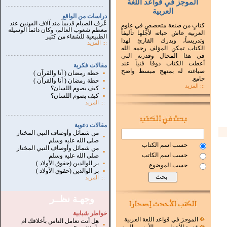
الموجز في قواعد اللغة
...............................................................
.
العربية
دراسات من الواقع
عُرف الصيام قديماً منذ آلاف السنين عند
كتابٍ من صنعة متخصصٍ في علوم
معظم شعوب العالم، وكان دائماً الوسيلة
العربية عاش حياته لأجلها تأليفاً
الطبيعية للشفاء من كثير
وتدريساً، ويدرك القارئ لهذا
:::
المزيد
الكتاب تمكن المؤلف رحمه الله
...............................................................
.
في هذا المجال وقدرته التي
أعطت الكتاب ذوقاً فنياً عند
مقالات فكرية
صياغته له بمنهج مبسط واضح
▪
خطة رمضان ( أنا والقرآن )
جامع.
▪
خطة رمضان ( أنا والقرآن )
::: المزيد
▪
كيف يصوم اللسان؟
▪
كيف يصوم اللسان؟
:::
المزيد
...............................................................
.
مقالات دعوية
من شمائل وأوصاف النبي المختار
▪
صلى الله عليه وسلم
حسب اسم الكتاب
من شمائل وأوصاف النبي المختار
▪
حسب اسم الكاتب
صلى الله عليه وسلم
▪
بر الوالدين (حقوق الأولاد )
حسب الموضوع
▪
بر الوالدين (حقوق الأولاد )
:::
المزيد
وجهـة نظــر
خواطر شبابية
الموجز في قواعد اللغة العربية
هل أنت تعامل الناس بأخلاقك ام
▪