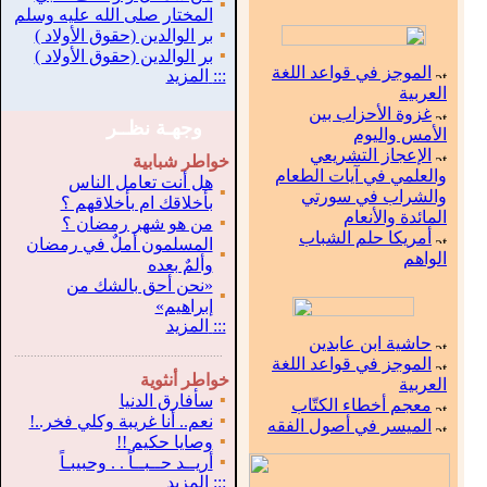
▪
المختار صلى الله عليه وسلم
▪
بر الوالدين (حقوق الأولاد )
▪
بر الوالدين (حقوق الأولاد )
الموجز في قواعد اللغة
:::
المزيد
العربية
غزوة الأحزاب بين
وجهـة نظــر
الأمس واليوم
الإعجاز التشريعي
خواطر شبابية
والعلمي في آيات الطعام
هل أنت تعامل الناس
▪
والشراب في سورتي
بأخلاقك ام بأخلاقهم ؟
المائدة والأنعام
▪
من هو شهر رمضان ؟
أمريكا حلم الشباب
المسلمون أملٌ في رمضان
▪
الواهم
وألمٌ بعده
«نحن أحق بالشك من
▪
إبراهيم»
:::
المزيد
حاشية ابن عابدين
.
...............................................................
الموجز في قواعد اللغة
خواطر أنثوية
العربية
▪
سأفارق الدنيا
معجم أخطاء الكتّاب
▪
نعم.. أنا غريبة وكلي فخر..!
الميسر في أصول الفقه
▪
وصايا حكيم !!
▪
أريــد حــبــاً . . وحبيبـاً
:::
المزيد