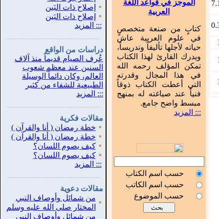
الموجز في قواعد اللغة
7.
▪
إصلاح ذات البَين
العربية
▪
إصلاح ذات البَين
0.
:::
المزيد
كتابٍ من صنعة متخصصٍ
في علوم العربية عاش
...............................................................
.
حياته لأجلها تأليفاً وتدريساً،
دراسات من الواقع
ويدرك القارئ لهذا الكتاب
عُرف الصيام قديماً منذ آلاف
تمكن المؤلف رحمه الله
السنين عند معظم شعوب
في هذا المجال وقدرته
العالم، وكان دائماً الوسيلة
التي أعطت الكتاب ذوقاً
الطبيعية للشفاء من كثير
فنياً عند صياغته له بمنهج
:::
المزيد
مبسط واضح جامع.
...............................................................
.
::: المزيد
مقالات فكرية
▪
خطة رمضان ( أنا والقرآن )
▪
خطة رمضان ( أنا والقرآن )
▪
كيف يصوم اللسان؟
▪
كيف يصوم اللسان؟
:::
المزيد
حسب اسم الكتاب
...............................................................
.
حسب اسم الكاتب
مقالات دعوية
حسب الموضوع
من شمائل وأوصاف النبي
▪
المختار صلى الله عليه وسلم
من شمائل وأوصاف النبي