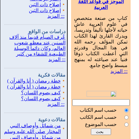
الموجز في قواعد اللغة
▪
إصلاح ذات البَين
العربية
▪
إصلاح ذات البَين
:::
المزيد
كتابٍ من صنعة متخصصٍ
في علوم العربية عاش
...............................................................
.
حياته لأجلها تأليفاً وتدريساً،
دراسات من الواقع
ويدرك القارئ لهذا الكتاب
عُرف الصيام قديماً منذ آلاف
تمكن المؤلف رحمه الله
السنين عند معظم شعوب
في هذا المجال وقدرته
العالم، وكان دائماً الوسيلة
التي أعطت الكتاب ذوقاً
الطبيعية للشفاء من كثير
فنياً عند صياغته له بمنهج
:::
المزيد
مبسط واضح جامع.
...............................................................
.
::: المزيد
مقالات فكرية
▪
خطة رمضان ( أنا والقرآن )
▪
خطة رمضان ( أنا والقرآن )
▪
كيف يصوم اللسان؟
▪
كيف يصوم اللسان؟
:::
المزيد
حسب اسم الكتاب
...............................................................
.
حسب اسم الكاتب
مقالات دعوية
حسب الموضوع
من شمائل وأوصاف النبي
▪
المختار صلى الله عليه وسلم
من شمائل وأوصاف النبي