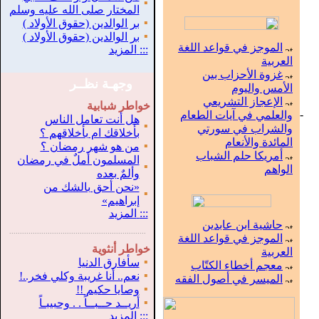
▪
المختار صلى الله عليه وسلم
▪
بر الوالدين (حقوق الأولاد )
▪
بر الوالدين (حقوق الأولاد )
الموجز في قواعد اللغة
:::
المزيد
العربية
غزوة الأحزاب بين
وجهـة نظــر
الأمس واليوم
الإعجاز التشريعي
خواطر شبابية
-
والعلمي في آيات الطعام
هل أنت تعامل الناس
▪
والشراب في سورتي
بأخلاقك ام بأخلاقهم ؟
المائدة والأنعام
▪
من هو شهر رمضان ؟
أمريكا حلم الشباب
المسلمون أملٌ في رمضان
▪
الواهم
وألمٌ بعده
«نحن أحق بالشك من
▪
إبراهيم»
:::
المزيد
حاشية ابن عابدين
.
...............................................................
الموجز في قواعد اللغة
خواطر أنثوية
العربية
▪
سأفارق الدنيا
معجم أخطاء الكتّاب
▪
نعم.. أنا غريبة وكلي فخر..!
الميسر في أصول الفقه
▪
وصايا حكيم !!
▪
أريــد حــبــاً . . وحبيبـاً
:::
المزيد