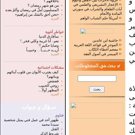
و
غزوة الأحزاب بين الأمس واليوم
بأخلاقهم ؟
الإعجاز التشريعي والعلمي في
▪
من هو شهر رمضان ؟
س
آيات الطعام والشراب في سورتي
▪
المسلمون أملٌ في رمضان وألمٌ بعده
المائدة والأنعام
▪
«نحن أحق بالشك من إبراهيم»
 و
أمريكا حلم الشباب الواهم
:::
المزيد
ر
.
...............................................................
خواطر أنثوية
ف
▪
سأفارق الدنيا
حاشية ابن عابدين
ب
▪
نعم.. أنا غريبة وكلي فخر..!
الموجز في قواعد اللغة العربية
▪
وصايا حكيم !!
ن
معجم أخطاء الكتّاب
▪
أريــد حــبــاً . . وحبيبـاً
الميسر في أصول الفقه
:::
المزيد
ي
...............................................................
.
مشكلات اجتماعية
كيف يقترب الأبوان من قلوب أبنائهم
▪
وبناتهم؟
▪
فضفض
▪
زوجي الحبيب
ة
▪
المظهر أولاً....
:::
المزيد
ى
 :
سـؤال و جـواب
ت
فتاوى
ظهور أحد في عمل فني يمثل شخصية
ه
▪
سيدنا محمد
ك
▪
القتل
▪
شروط الذكر