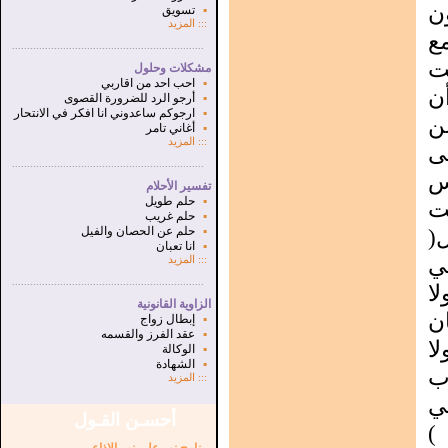
ن
▪
تسويق
:::
المزيد
مع
...............................................................
.
ت
مشكلات وحلول
▪
احب احد من اقاربي
ن
▪
أرجو الرد للضرورة القصوى
▪
ارجوكم ساعدوني انا افكر في الانتحار
ن
▪
أغاني تامر
:::
المزيد
ى
...............................................................
.
س
تفسير الأحلام
▪
حلم طويل
ت
▪
حلم غريب
(
▪
حلم عن الحصان والفيل
▪
انا تعبان
ي
:::
المزيد
...............................................................
.
ا
الزاوية القانونية
ن
▪
إبطال زواج
▪
عقد الفرز والقسمه
ا
▪
الوكالة
▪
الشهادة
ب
:::
المزيد
ي
أحسـن القـول
)