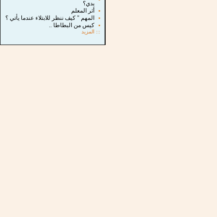
يدي؟
▪
أثر المعلم
▪
المهم " كيف ننظر للابتلاء عندما يأتي ؟
▪
كيس من البطاطا ..
:::
المزيد