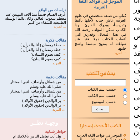
ا
الموجز في قواعد اللغة
...............................................................
.
العربية
 7 شهور
دراسات من الواقع
عُرف الصيام قديماً منذ آلاف السنين عند
كتابٍ من صنعة متخصصٍ في علوم
ة
معظم شعوب العالم، وكان دائماً الوسيلة
العربية عاش حياته لأجلها تأليفاً
الطبيعية للشفاء من كثير
ى
وتدريساً، ويدرك القارئ لهذا
:::
المزيد
الكتاب تمكن المؤلف رحمه الله
ض
.
...............................................................
في هذا المجال وقدرته التي
أعطت الكتاب ذوقاً فنياً عند
مقالات فكرية
و
صياغته له بمنهج مبسط واضح
▪
خطة رمضان ( أنا والقرآن )
جامع.
▪
خطة رمضان ( أنا والقرآن )
د
::: المزيد
▪
كيف يصوم اللسان؟
▪
كيف يصوم اللسان؟
ب
:::
المزيد
ف
...............................................................
.
مقالات دعوية
أن
من شمائل وأوصاف النبي المختار
▪
ب
صلى الله عليه وسلم
حسب اسم الكتاب
من شمائل وأوصاف النبي المختار
▪
ي
حسب اسم الكاتب
صلى الله عليه وسلم
▪
بر الوالدين (حقوق الأولاد )
حسب الموضوع
ن
▪
بر الوالدين (حقوق الأولاد )
:::
المزيد
ى
ي
وجهـة نظــر
ن
خواطر شبابية
الموجز في قواعد اللغة العربية
هل أنت تعامل الناس بأخلاقك ام
▪