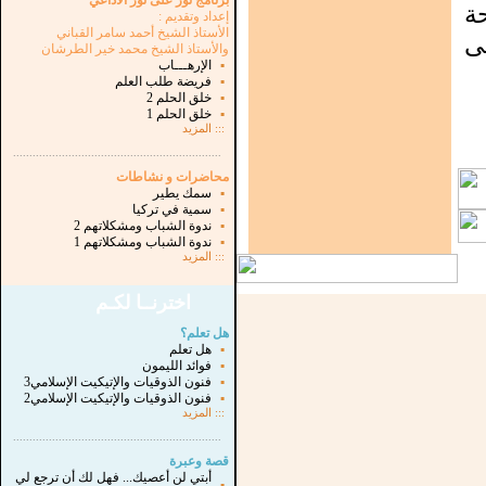
برنامج نور على نور الاذاعي
ة
إعداد وتقديم :
الأستاذ الشيخ أحمد سامر القباني
ى
والأستاذ الشيخ محمد خير الطرشان
▪
الإرهـــاب
▪
فريضة طلب العلم
▪
خلق الحلم 2
▪
خلق الحلم 1
:::
المزيد
...............................................................
.
محاضرات و نشاطات
▪
سمك يطير
▪
سمية في تركيا
▪
ندوة الشباب ومشكلاتهم 2
▪
ندوة الشباب ومشكلاتهم 1
:::
المزيد
اخترنــا لكـم
هل تعلم؟
▪
هل تعلم
▪
فوائد الليمون
▪
فنون الذوقيات والإتيكيت الإسلامي3
▪
فنون الذوقيات والإتيكيت الإسلامي2
:::
المزيد
...............................................................
.
قصة وعبرة
أبتي لن أعصيك... فهل لك أن ترجع لي
▪