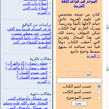
الموجز في قواعد اللغة
▪
إصلاح ذات البَين
العربية
▪
إصلاح ذات البَين
:::
المزيد
كتابٍ من صنعة متخصصٍ
في علوم العربية عاش
...............................................................
.
حياته لأجلها تأليفاً وتدريساً،
دراسات من الواقع
ويدرك القارئ لهذا الكتاب
عُرف الصيام قديماً منذ آلاف
تمكن المؤلف رحمه الله
السنين عند معظم شعوب
في هذا المجال وقدرته
العالم، وكان دائماً الوسيلة
التي أعطت الكتاب ذوقاً
الطبيعية للشفاء من كثير
فنياً عند صياغته له بمنهج
:::
المزيد
مبسط واضح جامع.
...............................................................
.
::: المزيد
مقالات فكرية
▪
خطة رمضان ( أنا والقرآن )
▪
خطة رمضان ( أنا والقرآن )
▪
كيف يصوم اللسان؟
▪
كيف يصوم اللسان؟
:::
المزيد
حسب اسم الكتاب
...............................................................
.
حسب اسم الكاتب
مقالات دعوية
حسب الموضوع
من شمائل وأوصاف النبي
▪
المختار صلى الله عليه وسلم
من شمائل وأوصاف النبي