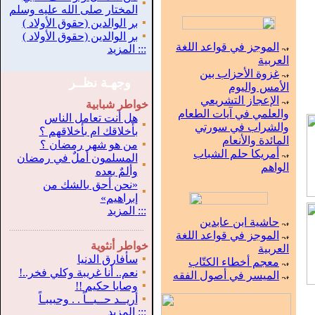
▪
المختار صلى الله عليه وسلم
▪
بر الوالدين (حقوق الأولاد )
▪
بر الوالدين (حقوق الأولاد )
الموجز في قواعد اللغة
:::
المزيد
العربية
غزوة الأحزاب بين
وجهـة نظــر
الأمس واليوم
الإعجاز التشريعي
خواطر شبابية
والعلمي في آيات الطعام
هل أنت تعامل الناس
▪
والشراب في سورتي
بأخلاقك ام بأخلاقهم ؟
المائدة والأنعام
▪
من هو شهر رمضان ؟
أمريكا حلم الشباب
المسلمون أملٌ في رمضان
▪
الواهم
وألمٌ بعده
«نحن أحق بالشك من
▪
إبراهيم»
:::
المزيد
حاشية ابن عابدين
.
...............................................................
الموجز في قواعد اللغة
خواطر أنثوية
العربية
▪
سأفارق الدنيا
معجم أخطاء الكتّاب
▪
نعم.. أنا غريبة وكلي فخر..!
الميسر في أصول الفقه
▪
وصايا حكيم !!
▪
أريــد حــبــاً . . وحبيبـاً
:::
المزيد