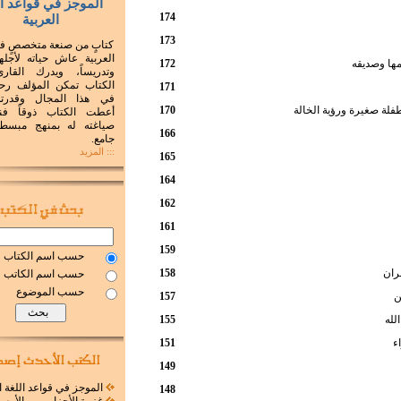
الموجز في قواعد ال
174
العربية
173
كتابٍ من صنعة متخصصٍ ف
العربية عاش حياته لأجلها 
ها وصديقه
172
وتدريساً، ويدرك القار
الكتاب تمكن المؤلف رحم
171
في هذا المجال وقدرته
طفلة صغيرة ورؤية الخالة
170
أعطت الكتاب ذوقاً فني
صياغته له بمنهج مبسط
166
جامع.
::: المزيد
165
164
162
161
159
حسب اسم الكتاب
ران
158
حسب اسم الكاتب
حسب الموضوع
ن
157
لله
155
ء
151
149
الموجز في قواعد اللغة ا
148