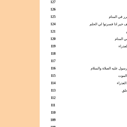
127
126
ر في المنام
125
ف خير اذا فسرتوا لي الحلم
124
121
ي المنام
120
لعذراء
119
118
117
سول عليه الصلاة والسلام
116
الموت
115
العذراء
114
حلق
113
112
111
110
109