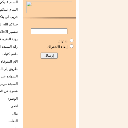
السام عليكم
السام عليكم
قريب لي يتكر
جزاكم الله ال
تفسير الاحلام
رؤية البقره ف
اشتراك
رائة السيدة ا
إلغاء الاشتراك
طقم كنبات
الام المتوفاة
طريق إلى الر
الشهادة عند 
السيدة مريم 
شعرة في ال
الوضوء
افعى
مال
النقاب