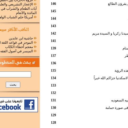
غزوة الأحزاب بين الأمس
يقرؤن الطالع
146
الإعجاز التشريعي والع
آيات الطعام والشراب في
145
المائدة والأنعام
أمريكا حلم الشباب الوا
144
143
يدنا زكريا و السيدة مريم
142
حاشية ابن عابدين
141
الموجز في قواعد اللغة ا
معجم أخطاء الكتّاب
نام
139
الميسر في أصول الفقه
طر
137
136
ذه الرؤية
135
اسكدنيا جزاكم الله خيراً
134
133
132
يه السعوديه
131
 فى صورة حمامة
130
129
128