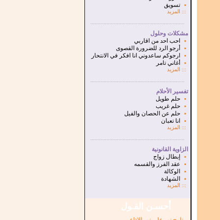
▪
تسويق
:::
المزيد
...............................................................
.
مشكلات وحلول
▪
احب احد من اقاربي
▪
أرجو الرد للضرورة القصوى
▪
ارجوكم ساعدوني انا افكر في الانتحار
▪
أغاني تامر
:::
المزيد
...............................................................
.
تفسير الأحلام
▪
حلم طويل
▪
حلم غريب
▪
حلم عن الحصان والفيل
▪
انا تعبان
:::
المزيد
...............................................................
.
الزاوية القانونية
▪
إبطال زواج
▪
عقد الفرز والقسمه
▪
الوكالة
▪
الشهادة
:::
المزيد
أحسـن القـول