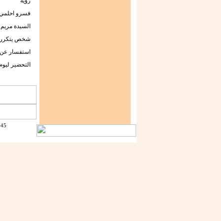
رؤية
فسرو احلمي
السيدة مريم
شخص يتكرر 
استفسار عن ح
التحضير ليوم
1445 - 1429 جميع الحقوق محفو