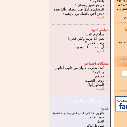
 واليوم
بأخلاقهم ؟
لمي في
▪
من هو شهر رمضان ؟
 سورتي
▪
المسلمون أملٌ في رمضان وألمٌ بعده
▪
«نحن أحق بالشك من إبراهيم»
هم
:::
المزيد
.
...............................................................
خواطر أنثوية
▪
سأفارق الدنيا
▪
نعم.. أنا غريبة وكلي فخر..!
لعربية
▪
وصايا حكيم !!
▪
أريــد حــبــاً . . وحبيبـاً
:::
المزيد
...............................................................
.
مشكلات اجتماعية
كيف يقترب الأبوان من قلوب أبنائهم
▪
وبناتهم؟
▪
فضفض
▪
زوجي الحبيب
▪
المظهر أولاً....
:::
المزيد
سـؤال و جـواب
فتاوى
ظهور أحد في عمل فني يمثل شخصية
▪
سيدنا محمد
▪
القتل
▪
شروط الذكر