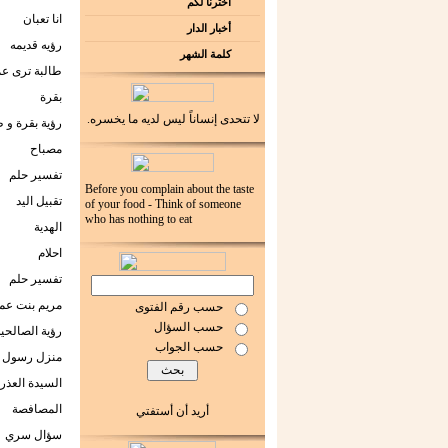
اخترنا لكم
انا تعبان
أخبار الدار
رؤيه قديمه
كلمة الشهر
طالبة ترى عم
بقرة
لا تتحدى إنساناً ليس لديه ما يخسره.
رؤية بقرة و 
مصباح
تفسير حلم
Before you complain about the taste
تقبيل اليد
of your food - Think of someone
who has nothing to eat
الهدية
احلام
تفسير حلم
مريم بنت عم
حسب رقم الفتوى
حسب السؤال
رؤية الصالحي
حسب الجواب
منزل رسول ا
السيدة العذرا
المصافصة
أريد أن أستفتي
سؤال سري