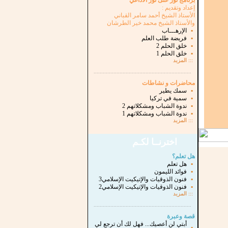
برنامج نور على نور الاذاعي
إعداد وتقديم :
الأستاذ الشيخ أحمد سامر القباني
والأستاذ الشيخ محمد خير الطرشان
▪
الإرهـــاب
▪
فريضة طلب العلم
▪
خلق الحلم 2
▪
خلق الحلم 1
:::
المزيد
...............................................................
.
محاضرات و نشاطات
▪
سمك يطير
▪
سمية في تركيا
▪
ندوة الشباب ومشكلاتهم 2
▪
ندوة الشباب ومشكلاتهم 1
:::
المزيد
اخترنــا لكـم
هل تعلم؟
▪
هل تعلم
▪
فوائد الليمون
▪
فنون الذوقيات والإتيكيت الإسلامي3
▪
فنون الذوقيات والإتيكيت الإسلامي2
:::
المزيد
...............................................................
.
قصة وعبرة
أبتي لن أعصيك... فهل لك أن ترجع لي
▪