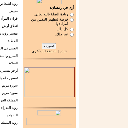
رؤية اشخاص 
أرى في رمضان:
ضيوف
زيادة الصلة بالله تعالى.
قراءة القرآن
فرصة لتطهير النفس من
أمراضها.
انفلاق أرض
كل ذلك.
تفسير رؤية س
غير ذلك.
الخطبة
العمى في الم
نتائج
استطلاعات أخرى
|
السرو و الم
الصلاة
أرجو تفسير ه
تفسير حلم بال
سورة مريم
سورة مريم
المملكه العرب
رؤية العذراء
الشهاده
رؤية السمك