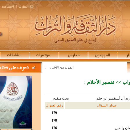
المزيد من الأخبار
::
:
اب
>>
تفسير الأحلام
ريد أن أستفسر عن حلم
بحث متقدم
عنوان السؤال
رقم السؤال
179
178
ان والفيل
176