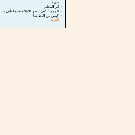
يدي؟
▪
أثر المعلم
▪
المهم " كيف ننظر للابتلاء عندما يأتي ؟
▪
كيس من البطاطا ..
:::
المزيد