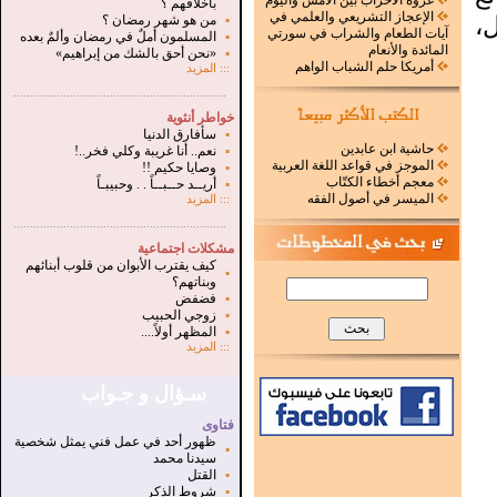
غزوة الأحزاب بين الأمس واليوم
بأخلاقهم ؟
الإعجاز التشريعي والعلمي في
،
▪
من هو شهر رمضان ؟
آيات الطعام والشراب في سورتي
▪
المسلمون أملٌ في رمضان وألمٌ بعده
المائدة والأنعام
▪
«نحن أحق بالشك من إبراهيم»
أمريكا حلم الشباب الواهم
:::
المزيد
.
...............................................................
خواطر أنثوية
▪
سأفارق الدنيا
حاشية ابن عابدين
▪
نعم.. أنا غريبة وكلي فخر..!
الموجز في قواعد اللغة العربية
▪
وصايا حكيم !!
معجم أخطاء الكتّاب
▪
أريــد حــبــاً . . وحبيبـاً
الميسر في أصول الفقه
:::
المزيد
...............................................................
.
مشكلات اجتماعية
كيف يقترب الأبوان من قلوب أبنائهم
▪
وبناتهم؟
▪
فضفض
▪
زوجي الحبيب
▪
المظهر أولاً....
:::
المزيد
سـؤال و جـواب
فتاوى
ظهور أحد في عمل فني يمثل شخصية
▪
سيدنا محمد
▪
القتل
▪
شروط الذكر