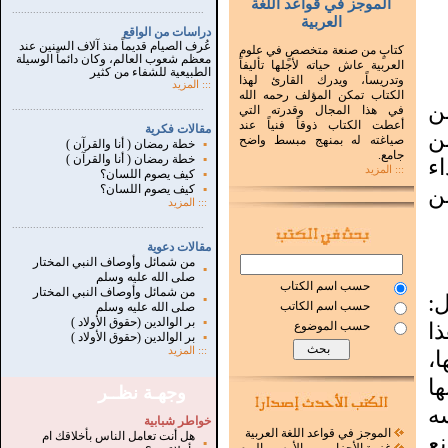
الموجز في قواعد اللغة
...............................................................
.
العربية
دراسات من الواقع
عُرف الصيام قديماً منذ آلاف السنين عند
كتابٍ من صنعة متخصصٍ في علوم
معظم شعوب العالم، وكان دائماً الوسيلة
العربية عاش حياته لأجلها تأليفاً
الطبيعية للشفاء من كثير
وتدريساً، ويدرك القارئ لهذا
:::
المزيد
الكتاب تمكن المؤلف رحمه الله
ن
...............................................................
.
في هذا المجال وقدرته التي
أعطت الكتاب ذوقاً فنياً عند
مقالات فكرية
ن
صياغته له بمنهج مبسط واضح
▪
خطة رمضان ( أنا والقرآن )
جامع.
▪
خطة رمضان ( أنا والقرآن )
ء
::: المزيد
▪
كيف يصوم اللسان؟
ن
▪
كيف يصوم اللسان؟
:::
المزيد
...............................................................
.
مقالات دعوية
من شمائل وأوصاف النبي المختار
▪
صلى الله عليه وسلم
حسب اسم الكتاب
من شمائل وأوصاف النبي المختار
:
▪
حسب اسم الكاتب
صلى الله عليه وسلم
▪
بر الوالدين (حقوق الأولاد )
ذا
حسب الموضوع
▪
بر الوالدين (حقوق الأولاد )
:::
المزيد
،
ا
وجهـة نظــر
ه
خواطر شبابية
الموجز في قواعد اللغة العربية
هل أنت تعامل الناس بأخلاقك ام
ع
▪