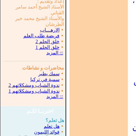
،
إعداد وتقديم :
الأستاذ الشيخ أحمد سامر
القباني
والأستاذ الشيخ محمد خير
الطرشان
▪
الإرهـــاب
▪
فريضة طلب العلم
▪
خلق الحلم 2
▪
خلق الحلم 1
:::
المزيد
...............................................................
.
محاضرات و نشاطات
▪
سمك يطير
▪
سمية في تركيا
▪
ندوة الشباب ومشكلاتهم 2
▪
ندوة الشباب ومشكلاتهم 1
:::
المزيد
اخترنــا لكـم
هل تعلم؟
ن
▪
هل تعلم
▪
فوائد الليمون