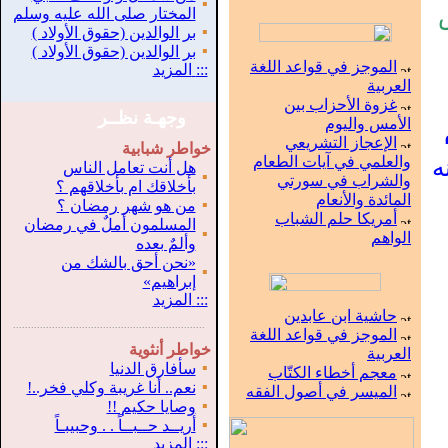
▪
المختار صلى الله عليه وسلم
▪
بر الوالدين (حقوق الأولاد )
▪
بر الوالدين (حقوق الأولاد )
الموجز في قواعد اللغة
:::
المزيد
العربية
غزوة الأحزاب بين
وجهـة نظــر
الأمس واليوم
الإعجاز التشريعي
خواطر شبابية
ه
والعلمي في آيات الطعام
هل أنت تعامل الناس
▪
والشراب في سورتي
بأخلاقك ام بأخلاقهم ؟
المائدة والأنعام
▪
من هو شهر رمضان ؟
أمريكا حلم الشباب
المسلمون أملٌ في رمضان
▪
الواهم
وألمٌ بعده
«نحن أحق بالشك من
▪
إبراهيم»
:::
المزيد
حاشية ابن عابدين
.
...............................................................
الموجز في قواعد اللغة
خواطر أنثوية
العربية
▪
سأفارق الدنيا
معجم أخطاء الكتّاب
▪
نعم.. أنا غريبة وكلي فخر..!
الميسر في أصول الفقه
▪
وصايا حكيم !!
▪
أريــد حــبــاً . . وحبيبـاً
:::
المزيد