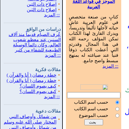
الموجز في قواعد اللغة
▪
إصلاح ذات البَين
العربية
▪
إصلاح ذات البَين
:::
المزيد
كتابٍ من صنعة متخصصٍ
في علوم العربية عاش
...............................................................
.
حياته لأجلها تأليفاً وتدريساً،
دراسات من الواقع
ويدرك القارئ لهذا الكتاب
عُرف الصيام قديماً منذ آلاف
تمكن المؤلف رحمه الله
السنين عند معظم شعوب
في هذا المجال وقدرته
العالم، وكان دائماً الوسيلة
التي أعطت الكتاب ذوقاً
الطبيعية للشفاء من كثير
فنياً عند صياغته له بمنهج
:::
المزيد
مبسط واضح جامع.
...............................................................
.
::: المزيد
مقالات فكرية
▪
خطة رمضان ( أنا والقرآن )
▪
خطة رمضان ( أنا والقرآن )
▪
كيف يصوم اللسان؟
ك
▪
كيف يصوم اللسان؟
:::
المزيد
حسب اسم الكتاب
...............................................................
.
حسب اسم الكاتب
ل
مقالات دعوية
حسب الموضوع
من شمائل وأوصاف النبي
▪
المختار صلى الله عليه وسلم
من شمائل وأوصاف النبي