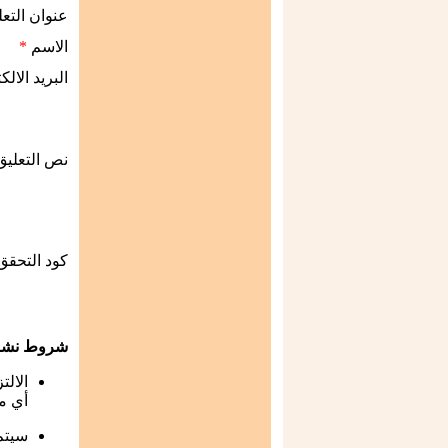
عنوان التع
الاسم
*
البريد الال
نص التعلي
كود التحق
شروط نشر 
الالت
أي م
سيتم