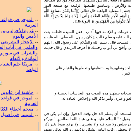
مطهرة رفيعة , يتناسق مشهدها المرفوع من نور المتألق
 والأرض , وتتناسق طبيعتها الرفيعة مع طبيعة النور
ة , المصلية الواهبة قال تعالى ((إِنَّمَا يَعْمُرُ مَسَاجِدَ اللَّهِ
 وَالْيَوْمِ الْآَخِرِ وَأَقَامَ الصَّلَاةَ وَآَتَى الزَّكَاةَ وَلَمْ يَخْشَ إِلَّا اللَّهَ
الموجز في قواعد ا
نْ يَكُونُوا مِنَ الْمُهْتَدِينَ )) [التوبة/18] .
العربية
غزوة الأحزاب بين
 حرمات و للإقامة فيها آداب , فعن السيدة فاطمة بنت
الأمس واليوم
لله عليه و سلم قالت (( كان رسول الله صلى الله عليه و
الإعجاز التشريعي
المسجد قال : بسم الله والسَّلام على رسول الله , اللهم
والعلمي في آيات ال
ي وأفتح لي أبواب رحمتك )) أخرجه الترمذي و قال حديث
والشراب في سورتي
المائدة والأنعام
أمريكا حلم الشبا
جد وتطهيرها وت تنظيفها و تعطيرها والقيام على
الواهم
بير .
حاشية ابن عابدين
 سبحانه بتطهير هذه البيوت من النجاسات الحسية و
الموجز في قواعد ا
لغو و غيره , وأمر بذكر الله و إخلاص العبادة له .
العربية
معجم أخطاء الكتّ
مسجد أن يسلم الداخل وقت الدخول وإن لم يكن في
الميسر في أصول ا
قول : " السلام علينا و على عباد الله الصالحين " ويركع
 يجلس ولا يبيع فيه و لا يشتري , ولا يرفع صوتاً بغير ذكر
 ولا يتخطى رقاب الناس بشكل يؤذيهم , و الله تعالى يصف