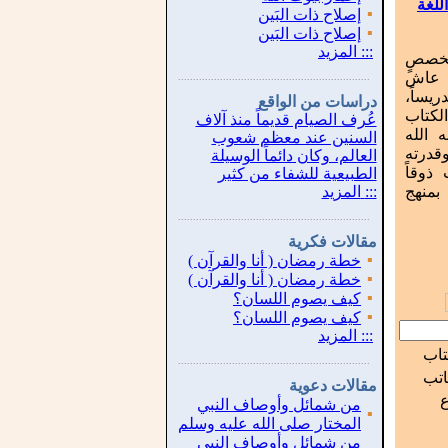
للغة
▪
إصلاح ذات البَين
▪
إصلاح ذات البَين
:::
المزيد
تخصصٍ
 عاش
...............................................................
.
دريساً،
دراسات من الواقع
الكتاب
عُرف الصيام قديماً منذ آلاف
 الله
السنين عند معظم شعوب
قدرته
العالم، وكان دائماً الوسيلة
ذوقاً
الطبيعية للشفاء من كثير
 بمنهج
:::
المزيد
...............................................................
.
مقالات فكرية
▪
خطة رمضان ( أنا والقرآن )
▪
خطة رمضان ( أنا والقرآن )
▪
كيف يصوم اللسان؟
▪
كيف يصوم اللسان؟
:::
المزيد
تاب
...............................................................
.
اتب
مقالات دعوية
من شمائل وأوصاف النبي
▪
المختار صلى الله عليه وسلم
من شمائل وأوصاف النبي