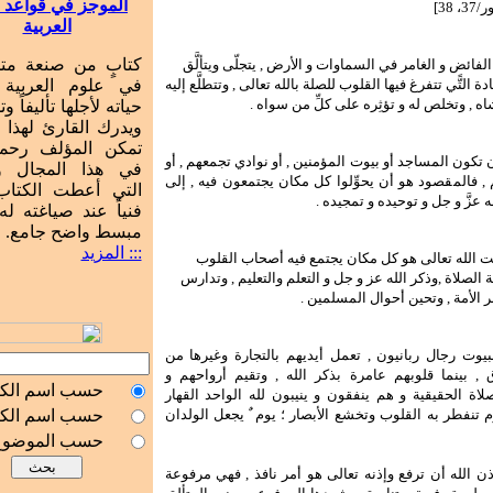
الموجز في قواعد ا
 38]
العربية
كتابٍ من صنعة م
 الفائض و الغامر في السماوات و الأرض ,
يتجلّى ويتألَّق
ة التًّي تتفرغ فيها القلوب للصلة بالله تعالى , وتتطلَّع إليه
في علوم العربية
ه , وتخلص له و تؤثِره على كلِّ من سواه .
حياته لأجلها تأليفاً وت
ويدرك القارئ لهذا 
تمكن المؤلف رحمه
تكون المساجد أو بيوت المؤمنين , أو نوادي تجمعهم , أو
في هذا المجال و
, فالمقصود هو أن يحوِّلوا كل مكان يجتمعون فيه , إلى
التي أعطت الكتاب 
ه عزَّ و جل و توحيده و تمجيده .
فنياً عند صياغته له
مبسط واضح جامع.
::: المزيد
ت الله تعالى هو كل مكان يجتمع فيه أصحاب القلوب
ة الصلاة ,وذكر الله عز و جل و التعلم والتعليم , وتدارس
ر الأمة , وتحين أحوال المسلمين .
لبيوت رجال ربانيون , تعمل أيديهم بالتجارة وغيرها من
, بينما قلوبهم عامرة بذكر الله , وتقيم أرواحهم و
حسب اسم الك
اة الحقيقية و هم ينفقون و ينيبون لله الواحد القهار
م تنفطر به القلوب وتخشع الأبصار ؛ يوم ٌ يجعل الولدان
حسب اسم الك
حسب الموضوع
ذن الله أن ترفع وإذنه تعالى هو أمر نافذ , فهي مرفوعة