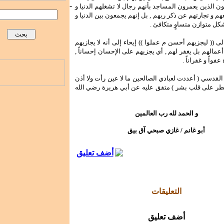
-
ون الذين يعمرون المساجد بأنهم رجال لا تشغلهم الدنيا و
عهم و تجارتهم عن ذكر ربهم , بل إنهم يجمعون بين الدنيا و
شكل متوازن متساوٍ متكافئ .
ى (( ليجزيهم أحسن م عملوا )) إيحاء إلى أنه لا يجازيهم
مالهم بل يغفر لهم , أي يجزيهم على الإحسان إحساناً ,
فواً و غفراناً .
لقدسي ( أعددت لعبادي الصالحين ما لا عين رأت ولا أذن
ر على قلب بشر ) متفق عليه عن أبي هريرة رضي الله
و الحمد لله رب العالمين
أبو غانم / غازي صبحي آق بيق
أضف تعليق
التعليقات
أضف تعليق