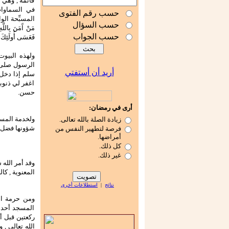
قائمة , وهي 
في السماوات
حسب رقم الفتوى
المسبِّحة الواجف
حسب السؤال
مَنْ آَمَنَ بِاللَّهِ
حسب الجواب
فَعَسَى أُولَئِكَ أَ
ولهذه البيوت
الرسول صلى ا
أريد أن أستفتي
سلم إذا دخل 
اغفر لي ذنوب
حسن.
أرى في رمضان:
ولخدمة المسا
زيادة الصلة بالله تعالى.
شؤونها فضل ك
فرصة لتطهير النفس من
أمراضها.
كل ذلك.
غير ذلك.
وقد أمر الله
المعنوية , كال
نتائج
|
استطلاعات أخرى
ومن حرمة ال
المسجد أحد ي
ركعتين قبل أن
الله تعالى ,