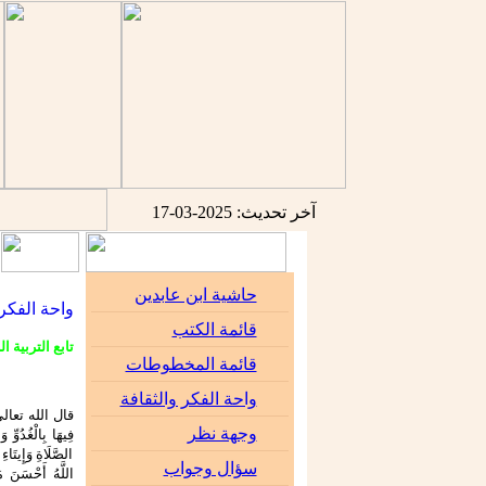
آخر تحديث: 2025-03-17
حاشية ابن عابدين
واحة الفكر 
قائمة الكتب
تابع التربية ا
قائمة المخطوطات
واحة الفكر والثقافة
قال الله تعالى ((فِ
وجهة نظر
فِيهَا بِالْغُدُوِّ و
الصَّلَاةِ وَإِيتَاءِ
سؤال وجواب
اللَّهُ أَحْسَنَ مَ