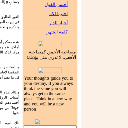
حِسَابٍ )) [النور/37،
أحسن القول
اخترنا لكم
النور الطليق
في بيوت العباد
أخبار الدار
وتذكره و تخشا
كلمة الشهر
هذه ممكن أن 
أماكن عملهم 
مصاحبة الأحمق كمصاحبة
مركز لذكر الل
الأفعى، لا تدري متى يؤذيك!
وبالمختصر بي
المؤمنة لإقام
كل ما يفيد أم
Your thoughts guide you to
your destiny. If you always
think the same you will
وروّاد هذه ا
always get to the same
أسباب الرزق 
place. Think in a new way
أجسادهم الصل
and you will be a new
خوفا ً من يو
person
شيبا .
تلك البيوت أ