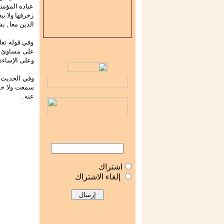
عباده المؤمن
زخرفها ولا بي
الدين معا , ب
وفي قوله تعال
على مساوئ أع
وعلى الإساءة ع
وفي الحديث ا
سمعت ولا خط
عنه .
اشتراك
إلغاء الاشتراك