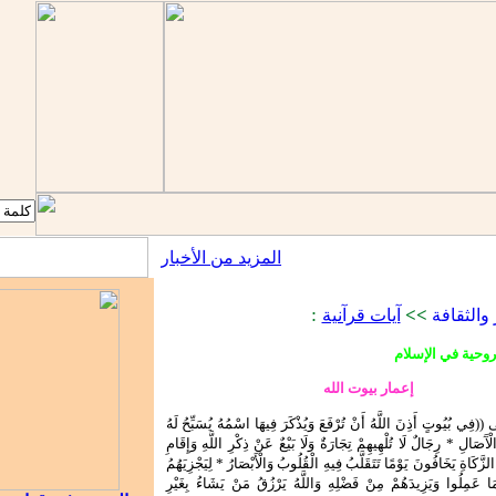
المزيد من الأخبار
::
:
>>
والثقافة
آيات قرآنية
لروحية في الإسلام
إعمار بيوت الله
ي بُيُوتٍ أَذِنَ اللَّهُ أَنْ تُرْفَعَ وَيُذْكَرَ فِيهَا اسْمُهُ يُسَبِّحُ لَهُ
َالْآَصَالِ * رِجَالٌ لَا تُلْهِيهِمْ تِجَارَةٌ وَلَا بَيْعٌ عَنْ ذِكْرِ اللَّهِ وَإِقَامِ
 الزَّكَاةِ يَخَافُونَ يَوْمًا تَتَقَلَّبُ فِيهِ الْقُلُوبُ وَالْأَبْصَارُ * لِيَجْزِيَهُمُ
ا عَمِلُوا وَيَزِيدَهُمْ مِنْ فَضْلِهِ وَاللَّهُ يَرْزُقُ مَنْ يَشَاءُ بِغَيْرِ