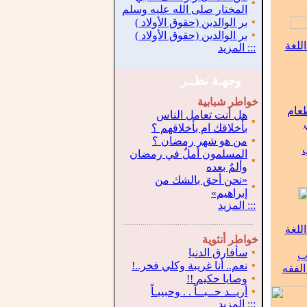
▪
المختار صلى الله عليه وسلم
▪
بر الوالدين (حقوق الأولاد )
▪
بر الوالدين (حقوق الأولاد )
للغة
:::
المزيد
وجهـة نظــر
خواطر شبابية
طعام
هل أنت تعامل الناس
▪
بأخلاقك ام بأخلاقهم ؟
▪
من هو شهر رمضان ؟
ب
المسلمون أملٌ في رمضان
▪
وألمٌ بعده
«نحن أحق بالشك من
▪
إبراهيم»
:::
المزيد
.
...............................................................
للغة
خواطر أنثوية
▪
سأفارق الدنيا
اب
▪
نعم.. أنا غريبة وكلي فخر..!
لفقه
▪
وصايا حكيم !!
▪
أريــد حــبــاً . . وحبيبـاً
:::
المزيد