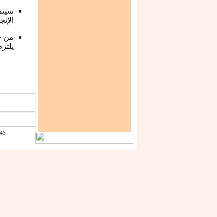
سيتم
الإنج
من ح
يلتزم
1445 - 1429 جميع الحقوق م