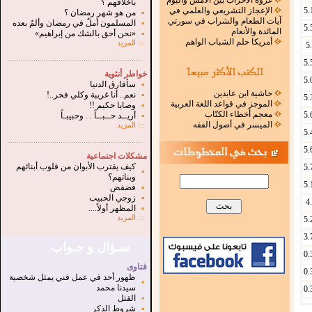
غزوة الأحزاب بين الأمس واليوم
بأخلاقهم ؟
5.
الإعجاز التشريعي والعلمي في
▪
من هو شهر رمضان ؟
آيات الطعام والشراب في سورتي
▪
المسلمون أملٌ في رمضان وألمٌ بعده
5.
المائدة والأنعام
▪
«نحن أحق بالشك من إبراهيم»
أمريكا حلم الشباب الواهم
:::
المزيد
5
.
...............................................................
5.
خواطر أنثوية
5.
▪
سأفارق الدنيا
حاشية ابن عابدين
▪
نعم.. أنا غريبة وكلي فخر..!
5.
الموجز في قواعد اللغة العربية
▪
وصايا حكيم !!
معجم أخطاء الكتّاب
5.
▪
أريــد حــبــاً . . وحبيبـاً
الميسر في أصول الفقه
:::
المزيد
5.
...............................................................
.
5.
مشكلات اجتماعية
كيف يقترب الأبوان من قلوب أبنائهم
5.
▪
وبناتهم؟
5.
▪
فضفض
▪
زوجي الحبيب
4
▪
المظهر أولاً....
:::
المزيد
5.
3.
سـؤال و جـواب
0.
فتاوى
0.
ظهور أحد في عمل فني يمثل شخصية
▪
سيدنا محمد
0.
▪
القتل
▪
شروط الذكر