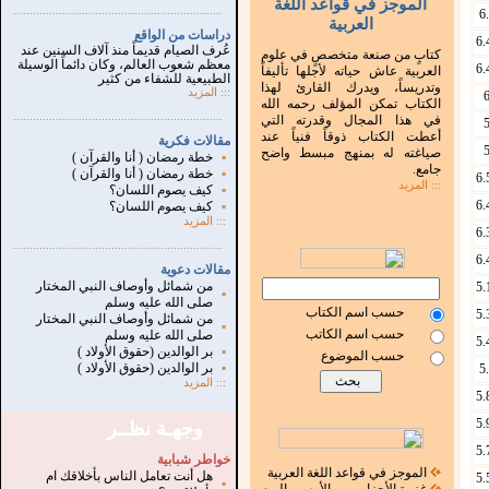
الموجز في قواعد اللغة
...............................................................
.
6
العربية
دراسات من الواقع
6.
عُرف الصيام قديماً منذ آلاف السنين عند
كتابٍ من صنعة متخصصٍ في علوم
معظم شعوب العالم، وكان دائماً الوسيلة
6.
العربية عاش حياته لأجلها تأليفاً
الطبيعية للشفاء من كثير
وتدريساً، ويدرك القارئ لهذا
:::
المزيد
الكتاب تمكن المؤلف رحمه الله
...............................................................
.
في هذا المجال وقدرته التي
أعطت الكتاب ذوقاً فنياً عند
مقالات فكرية
صياغته له بمنهج مبسط واضح
▪
خطة رمضان ( أنا والقرآن )
جامع.
▪
خطة رمضان ( أنا والقرآن )
6.
::: المزيد
▪
كيف يصوم اللسان؟
6.
▪
كيف يصوم اللسان؟
:::
المزيد
6.
...............................................................
.
6.
مقالات دعوية
من شمائل وأوصاف النبي المختار
5.
▪
صلى الله عليه وسلم
حسب اسم الكتاب
5.
من شمائل وأوصاف النبي المختار
▪
حسب اسم الكاتب
صلى الله عليه وسلم
5.
▪
بر الوالدين (حقوق الأولاد )
حسب الموضوع
▪
بر الوالدين (حقوق الأولاد )
5
:::
المزيد
5.
5.
وجهـة نظــر
5.
خواطر شبابية
الموجز في قواعد اللغة العربية
هل أنت تعامل الناس بأخلاقك ام
5.
▪