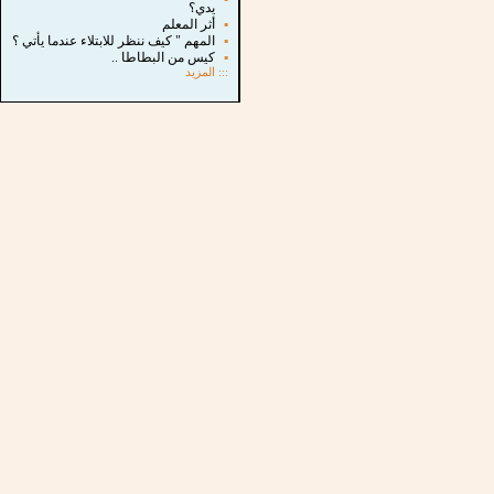
يدي؟
▪
أثر المعلم
▪
المهم " كيف ننظر للابتلاء عندما يأتي ؟
▪
كيس من البطاطا ..
:::
المزيد