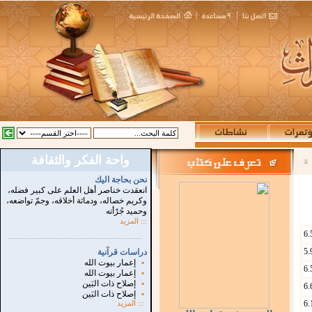
واحة الفكر والثقافة
نحن بحاجة اليك
انعقدت خناصر أهل العلم على كبير فضله،
وكريم خصاله، ودماثة أخلاقه، وجمّ تواضعه،
وحميد جُرْأته
::: المزيد
6.
...............................................................
.
5.
دراسات قرآنية
▪
إعمار بيوت الله
6.
▪
إعمار بيوت الله
▪
إصلاح ذات البَين
6.
▪
إصلاح ذات البَين
6.
:::
المزيد