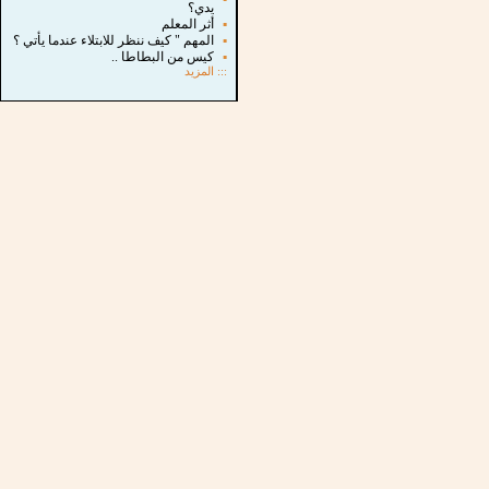
يدي؟
▪
أثر المعلم
▪
المهم " كيف ننظر للابتلاء عندما يأتي ؟
▪
كيس من البطاطا ..
:::
المزيد