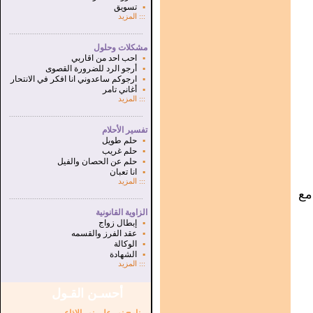
▪
تسويق
:::
المزيد
...............................................................
.
مشكلات وحلول
▪
احب احد من اقاربي
▪
أرجو الرد للضرورة القصوى
▪
ارجوكم ساعدوني انا افكر في الانتحار
▪
أغاني تامر
:::
المزيد
...............................................................
.
تفسير الأحلام
▪
حلم طويل
▪
حلم غريب
▪
حلم عن الحصان والفيل
▪
انا تعبان
:::
المزيد
مع
...............................................................
.
الزاوية القانونية
▪
إبطال زواج
▪
عقد الفرز والقسمه
▪
الوكالة
▪
الشهادة
:::
المزيد
أحسـن القـول