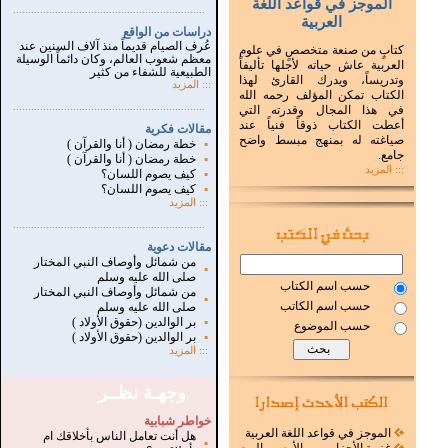
الموجز في قواعد اللغة
...............................................................
.
العربية
دراسات من الواقع
عُرف الصيام قديماً منذ آلاف السنين عند
كتابٍ من صنعة متخصصٍ في علوم
معظم شعوب العالم، وكان دائماً الوسيلة
العربية عاش حياته لأجلها تأليفاً
الطبيعية للشفاء من كثير
وتدريساً، ويدرك القارئ لهذا
:::
المزيد
الكتاب تمكن المؤلف رحمه الله
...............................................................
.
في هذا المجال وقدرته التي
أعطت الكتاب ذوقاً فنياً عند
مقالات فكرية
صياغته له بمنهج مبسط واضح
▪
خطة رمضان ( أنا والقرآن )
جامع.
▪
خطة رمضان ( أنا والقرآن )
::: المزيد
▪
كيف يصوم اللسان؟
▪
كيف يصوم اللسان؟
:::
المزيد
...............................................................
.
مقالات دعوية
من شمائل وأوصاف النبي المختار
▪
صلى الله عليه وسلم
حسب اسم الكتاب
من شمائل وأوصاف النبي المختار
▪
حسب اسم الكاتب
صلى الله عليه وسلم
▪
بر الوالدين (حقوق الأولاد )
حسب الموضوع
▪
بر الوالدين (حقوق الأولاد )
:::
المزيد
وجهـة نظــر
خواطر شبابية
الموجز في قواعد اللغة العربية
هل أنت تعامل الناس بأخلاقك ام
▪