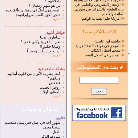
غزوة الأحزاب بين الأمس واليوم
بأخلاقهم ؟
الإعجاز التشريعي والعلمي في
▪
من هو شهر رمضان ؟
آيات الطعام والشراب في سورتي
▪
المسلمون أملٌ في رمضان وألمٌ بعده
المائدة والأنعام
▪
«نحن أحق بالشك من إبراهيم»
أمريكا حلم الشباب الواهم
:::
المزيد
.
...............................................................
خواطر أنثوية
▪
سأفارق الدنيا
حاشية ابن عابدين
▪
نعم.. أنا غريبة وكلي فخر..!
الموجز في قواعد اللغة العربية
▪
وصايا حكيم !!
معجم أخطاء الكتّاب
▪
أريــد حــبــاً . . وحبيبـاً
-
الميسر في أصول الفقه
:::
المزيد
...............................................................
.
مشكلات اجتماعية
كيف يقترب الأبوان من قلوب أبنائهم
▪
وبناتهم؟
▪
فضفض
▪
زوجي الحبيب
▪
المظهر أولاً....
:::
المزيد
سـؤال و جـواب
فتاوى
ظهور أحد في عمل فني يمثل شخصية
▪
سيدنا محمد
▪
القتل
▪
شروط الذكر