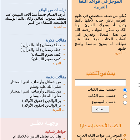
الموجز في قواعد اللغة
...............................................................
.
العربية
دراسات من الواقع
عُرف الصيام قديماً منذ آلاف السنين عند
كتابٍ من صنعة متخصصٍ في علوم
معظم شعوب العالم، وكان دائماً الوسيلة
العربية عاش حياته لأجلها تأليفاً
الطبيعية للشفاء من كثير
وتدريساً، ويدرك القارئ لهذا
:::
المزيد
الكتاب تمكن المؤلف رحمه الله
...............................................................
.
في هذا المجال وقدرته التي
أعطت الكتاب ذوقاً فنياً عند
مقالات فكرية
صياغته له بمنهج مبسط واضح
▪
خطة رمضان ( أنا والقرآن )
جامع.
▪
خطة رمضان ( أنا والقرآن )
::: المزيد
▪
كيف يصوم اللسان؟
▪
كيف يصوم اللسان؟
:::
المزيد
...............................................................
.
مقالات دعوية
من شمائل وأوصاف النبي المختار
▪
صلى الله عليه وسلم
حسب اسم الكتاب
من شمائل وأوصاف النبي المختار
▪
حسب اسم الكاتب
صلى الله عليه وسلم
▪
بر الوالدين (حقوق الأولاد )
حسب الموضوع
▪
بر الوالدين (حقوق الأولاد )
:::
المزيد
وجهـة نظــر
خواطر شبابية
الموجز في قواعد اللغة العربية
هل أنت تعامل الناس بأخلاقك ام
▪