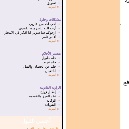
ه
▪
تسويق
:::
المزيد
...............................................................
.
مشكلات وحلول
-
▪
احب احد من اقاربي
▪
أرجو الرد للضرورة القصوى
▪
ارجوكم ساعدوني انا افكر في الانتحار
▪
أغاني تامر
:::
المزيد
...............................................................
.
تفسير الأحلام
▪
حلم طويل
▪
حلم غريب
▪
حلم عن الحصان والفيل
▪
انا تعبان
:::
المزيد
فع
...............................................................
.
الزاوية القانونية
▪
إبطال زواج
▪
عقد الفرز والقسمه
▪
الوكالة
▪
الشهادة
:::
المزيد
أحسـن القـول