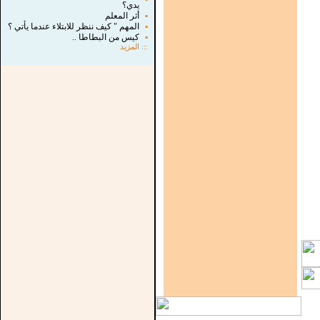
يدي؟
▪
أثر المعلم
▪
المهم " كيف ننظر للابتلاء عندما يأتي ؟
▪
كيس من البطاطا ..
:::
المزيد