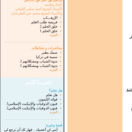
برنامج نور على نور الاذاعي
إعداد وتقديم :
الأستاذ الشيخ أحمد سامر القباني
والأستاذ الشيخ محمد خير الطرشان
▪
الإرهـــاب
▪
فريضة طلب العلم
▪
خلق الحلم 2
▪
خلق الحلم 1
:::
المزيد
...............................................................
.
محاضرات و نشاطات
▪
سمك يطير
▪
سمية في تركيا
▪
ندوة الشباب ومشكلاتهم 2
▪
ندوة الشباب ومشكلاتهم 1
:::
المزيد
اخترنــا لكـم
ند
هل تعلم؟
▪
هل تعلم
▪
فوائد الليمون
▪
فنون الذوقيات والإتيكيت الإسلامي3
▪
فنون الذوقيات والإتيكيت الإسلامي2
:::
المزيد
...............................................................
.
قصة وعبرة
أبتي لن أعصيك... فهل لك أن ترجع لي
▪